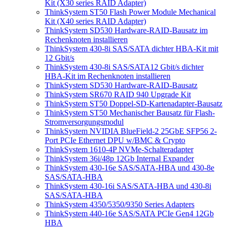
Kit (X30 series RAID Adapter)
ThinkSystem ST50 Flash Power Module Mechanical
Kit (X40 series RAID Adapter)
ThinkSystem SD530 Hardware-RAID-Bausatz im
Rechenknoten installieren
ThinkSystem 430-8i SAS/SATA dichter HBA-Kit mit
12 Gbit/s
ThinkSystem 430-8i SAS/SATA12 Gbit/s dichter
HBA-Kit im Rechenknoten installieren
ThinkSystem SD530 Hardware-RAID-Bausatz
ThinkSystem SR670 RAID 940 Upgrade Kit
ThinkSystem ST50 Doppel-SD-Kartenadapter-Bausatz
ThinkSystem ST50 Mechanischer Bausatz für Flash-
Stromversorgungsmodul
ThinkSystem NVIDIA BlueField-2 25GbE SFP56 2-
Port PCIe Ethernet DPU w/BMC & Crypto
ThinkSystem 1610-4P NVMe-Schalteradapter
ThinkSystem 36i/48p 12Gb Internal Expander
ThinkSystem 430-16e SAS/SATA-HBA und 430-8e
SAS/SATA-HBA
ThinkSystem 430-16i SAS/SATA-HBA und 430-8i
SAS/SATA-HBA
ThinkSystem 4350/5350/9350 Series Adapters
ThinkSystem 440-16e SAS/SATA PCIe Gen4 12Gb
HBA