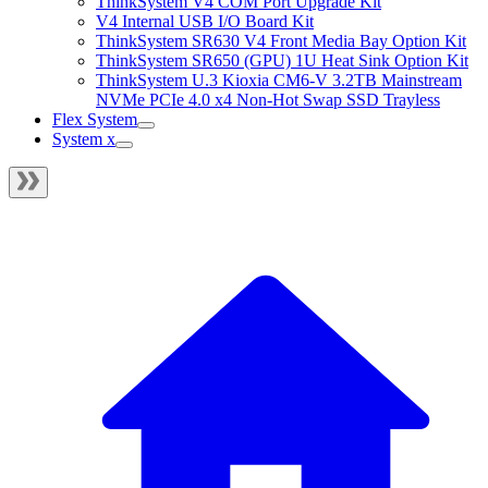
ThinkSystem V4 COM Port Upgrade Kit
V4 Internal USB I/O Board Kit
ThinkSystem SR630 V4 Front Media Bay Option Kit
ThinkSystem SR650 (GPU) 1U Heat Sink Option Kit
ThinkSystem U.3 Kioxia CM6-V 3.2TB Mainstream
NVMe PCIe 4.0 x4 Non-Hot Swap SSD Trayless
Flex System
System x