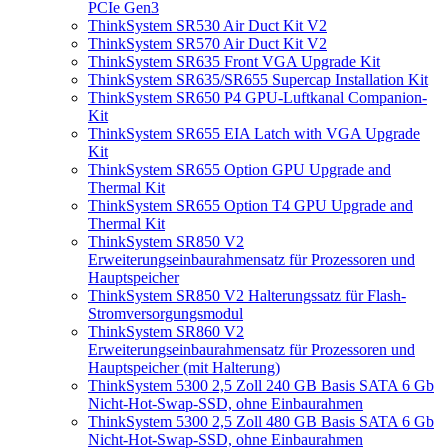
PCIe Gen3
ThinkSystem SR530 Air Duct Kit V2
ThinkSystem SR570 Air Duct Kit V2
ThinkSystem SR635 Front VGA Upgrade Kit
ThinkSystem SR635/SR655 Supercap Installation Kit
ThinkSystem SR650 P4 GPU-Luftkanal Companion-
Kit
ThinkSystem SR655 EIA Latch with VGA Upgrade
Kit
ThinkSystem SR655 Option GPU Upgrade and
Thermal Kit
ThinkSystem SR655 Option T4 GPU Upgrade and
Thermal Kit
ThinkSystem SR850 V2
Erweiterungseinbaurahmensatz für Prozessoren und
Hauptspeicher
ThinkSystem SR850 V2 Halterungssatz für Flash-
Stromversorgungsmodul
ThinkSystem SR860 V2
Erweiterungseinbaurahmensatz für Prozessoren und
Hauptspeicher (mit Halterung)
ThinkSystem 5300 2,5 Zoll 240 GB Basis SATA 6 Gb
Nicht-Hot-Swap-SSD, ohne Einbaurahmen
ThinkSystem 5300 2,5 Zoll 480 GB Basis SATA 6 Gb
Nicht-Hot-Swap-SSD, ohne Einbaurahmen