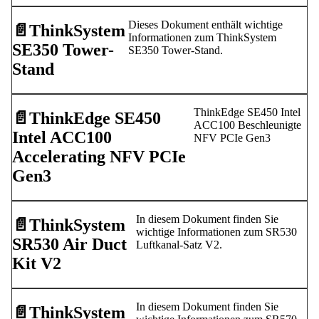
Dieses Dokument enthält wichtige
📄️
ThinkSystem
Informationen zum ThinkSystem
SE350 Tower-
SE350 Tower-Stand.
Stand
ThinkEdge SE450 Intel
📄️
ThinkEdge SE450
ACC100 Beschleunigte
Intel ACC100
NFV PCIe Gen3
Accelerating NFV PCIe
Gen3
In diesem Dokument finden Sie
📄️
ThinkSystem
wichtige Informationen zum SR530
SR530 Air Duct
Luftkanal-Satz V2.
Kit V2
In diesem Dokument finden Sie
📄️
ThinkSystem