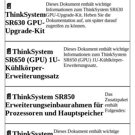
Dieses Dokument enthält wichtige
📄️
Informationen zum ThinkSystem SR630
ThinkSystem
GPU-Upgrade-Kit. Heben Sie die
Dokumentation auf, um später darauf
SR630 GPU-
zugreifen zu können.
Upgrade-Kit
Dieses Dokument enthält wichtige
📄️
ThinkSystem
Informationen zum ThinkSystem
SR650 (GPU) 1U-
SR650 (GPU) 1U-Kühlkörper-
Erweiterungssatz.
Kühlkörper-
Erweiterungssatz
Das
📄️
ThinkSystem SR850
Zusatzpaket
Erweiterungseinbaurahmen für
enthält
Folgendes:
Prozessoren und Hauptspeicher
Dieses Dokument enthält wichtige
📄️
ThinkSystem