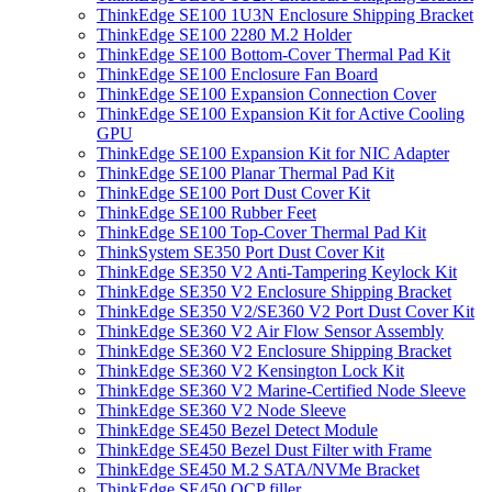
ThinkEdge SE100 1U3N Enclosure Shipping Bracket
ThinkEdge SE100 2280 M.2 Holder
ThinkEdge SE100 Bottom-Cover Thermal Pad Kit
ThinkEdge SE100 Enclosure Fan Board
ThinkEdge SE100 Expansion Connection Cover
ThinkEdge SE100 Expansion Kit for Active Cooling
GPU
ThinkEdge SE100 Expansion Kit for NIC Adapter
ThinkEdge SE100 Planar Thermal Pad Kit
ThinkEdge SE100 Port Dust Cover Kit
ThinkEdge SE100 Rubber Feet
ThinkEdge SE100 Top-Cover Thermal Pad Kit
ThinkSystem SE350 Port Dust Cover Kit
ThinkEdge SE350 V2 Anti-Tampering Keylock Kit
ThinkEdge SE350 V2 Enclosure Shipping Bracket
ThinkEdge SE350 V2/SE360 V2 Port Dust Cover Kit
ThinkEdge SE360 V2 Air Flow Sensor Assembly
ThinkEdge SE360 V2 Enclosure Shipping Bracket
ThinkEdge SE360 V2 Kensington Lock Kit
ThinkEdge SE360 V2 Marine-Certified Node Sleeve
ThinkEdge SE360 V2 Node Sleeve
ThinkEdge SE450 Bezel Detect Module
ThinkEdge SE450 Bezel Dust Filter with Frame
ThinkEdge SE450 M.2 SATA/NVMe Bracket
ThinkEdge SE450 OCP filler