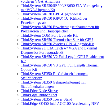
vorderen VGA-Anschluss
ThinkSystem SR550/SR590/SR650 EIA-Verriegelung
mit VGA-Upgrade-Kit
ThinkSystem SR630 GPU-Upgrade-Kit
ThinkSystem SR650 (GPU) 1U-Kühlkörper-
Erweiterungssatz
ThinkSystem SR850 Erweiterungseinbaurahmen für
Prozessoren und Hauptspeicher
ThinkSystem COM Port-Upgrade-Kit
ThinkSystem SR650 Thermischer Satz für GPU
ThinkSystem SR650 Zweites GPU-Upgrade-Kit
ThinkSystem 2U EIA Latch w/ VGA and External
Diagnostics Port upgrade kit
ThinkSystem SR650 V2 Full-Length GPU Enablement
Kit
ThinkSystem SR650 V3 GPU Full Length Thermal
Option Kit
ThinkSystem SE350 E1 Gehäusehalterungs-
Staubfiltersatz
ThinkSystem SE350 Gehäusehalterung mit
Staubfilterhalterungen
ThinkEdge Node Sleeve
ThinkEdge Rubber Feet
ThinkSystem SE350 Tower-Stand
ThinkEdge SE450 Intel ACC100 Accelerating NFV