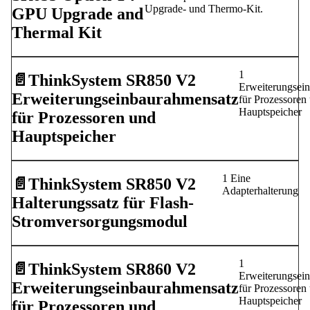
Upgrade- und Thermo-Kit.
GPU Upgrade and
Thermal Kit
1
📄️
ThinkSystem SR850 V2
Erweiterungsei
Erweiterungseinbaurahmensatz
für Prozessoren
Hauptspeicher
für Prozessoren und
Hauptspeicher
1 Eine
📄️
ThinkSystem SR850 V2
Adapterhalterung
Halterungssatz für Flash-
Stromversorgungsmodul
1
📄️
ThinkSystem SR860 V2
Erweiterungsei
Erweiterungseinbaurahmensatz
für Prozessoren
Hauptspeicher
für Prozessoren und