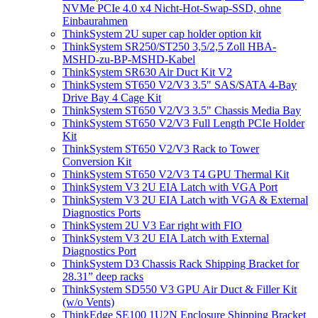
NVMe PCIe 4.0 x4 Nicht-Hot-Swap-SSD, ohne
Einbaurahmen
ThinkSystem 2U super cap holder option kit
ThinkSystem SR250/ST250 3,5/2,5 Zoll HBA-
MSHD-zu-BP-MSHD-Kabel
ThinkSystem SR630 Air Duct Kit V2
ThinkSystem ST650 V2/V3 3.5" SAS/SATA 4-Bay
Drive Bay 4 Cage Kit
ThinkSystem ST650 V2/V3 3.5" Chassis Media Bay
ThinkSystem ST650 V2/V3 Full Length PCIe Holder
Kit
ThinkSystem ST650 V2/V3 Rack to Tower
Conversion Kit
ThinkSystem ST650 V2/V3 T4 GPU Thermal Kit
ThinkSystem V3 2U EIA Latch with VGA Port
ThinkSystem V3 2U EIA Latch with VGA & External
Diagnostics Ports
ThinkSystem 2U V3 Ear right with FIO
ThinkSystem V3 2U EIA Latch with External
Diagnostics Port
ThinkSystem D3 Chassis Rack Shipping Bracket for
28.31” deep racks
ThinkSystem SD550 V3 GPU Air Duct & Filler Kit
(w/o Vents)
ThinkEdge SE100 1U2N Enclosure Shipping Bracket