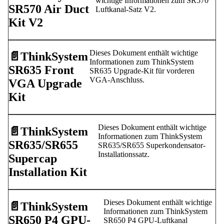
wichtige Informationen zum SR570
SR570 Air Duct
Luftkanal-Satz V2.
Kit V2
Dieses Dokument enthält wichtige
📄️
ThinkSystem
Informationen zum ThinkSystem
SR635 Front
SR635 Upgrade-Kit für vorderen
VGA-Anschluss.
VGA Upgrade
Kit
Dieses Dokument enthält wichtige
📄️
ThinkSystem
Informationen zum ThinkSystem
SR635/SR655
SR635/SR655 Superkondensator-
Installationssatz.
Supercap
Installation Kit
Dieses Dokument enthält wichtige
📄️
ThinkSystem
Informationen zum ThinkSystem
SR650 P4 GPU-
SR650 P4 GPU-Luftkanal