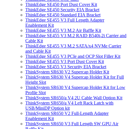
ThinkEdge SE450 Port Dust Cover Kit
ThinkEdge SE450 Security EIA Bracket
ThinkEdge SE450 Standard EIA Bracket
ThinkEdge SE455 V3 Full Length Adapter
Enablement Kit
ThinkEdge SE455 V3 M.2 Air Baffle Kit
ThinkEdge SE455 V3 M.2 RAID B540i-2i Carrier and
Cable Kit
ThinkEdge SE455 V3 M.2 SATA/x4 NVMe Carrier
and Cable Kit
ThinkEdge SE455 V3 PCIe and OCP Slot Filler Kit
ThinkEdge SE455 V3 Port Dust Cover Kit
ThinkEdge SE455 V3 Security EIA Bracket
ThinkSystem SR630 V2 Supercap Holder Kit
ThinkSystem SR630 V4 Supercap Holder Kit for Full
Height Slot
ThinkSystem SR630 V4 Supercap Holder Kit for Low
Profile Slot
ThinkSystem SR650/a V4 2U Cable Wall Option Kit
ThinkSystem SR650/a V4 Left Rack Latch with
USB/MiniDP Option kit
ThinkSystem SR650 V2 Full-Length Adapter
Enablement Kit
ThinkSystem SR650 V3 Full Length SW GPU Air
Baffle Kit