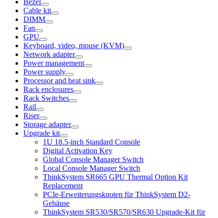
Bezel
Cable kit
DIMM
Fan
GPU
Keyboard, video, mouse (KVM)
Network adapter
Power management
Power supply
Processor and heat sink
Rack enclosures
Rack Switches
Rail
Riser
Storage adapter
Upgrade kit
1U 18.5-inch Standard Console
Digital Activation Key
Global Console Manager Switch
Local Console Manager Switch
ThinkSystem SR665 GPU Thermal Option Kit
Replacement
PCIe-Erweiterungsknoten für ThinkSystem D2-
Gehäuse
ThinkSystem SR530/SR570/SR630 Upgrade-Kit für