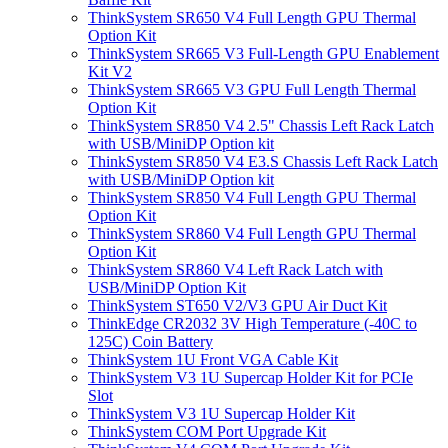
ThinkSystem SR650 V4 Full Length GPU Thermal
Option Kit
ThinkSystem SR665 V3 Full-Length GPU Enablement
Kit V2
ThinkSystem SR665 V3 GPU Full Length Thermal
Option Kit
ThinkSystem SR850 V4 2.5" Chassis Left Rack Latch
with USB/MiniDP Option kit
ThinkSystem SR850 V4 E3.S Chassis Left Rack Latch
with USB/MiniDP Option kit
ThinkSystem SR850 V4 Full Length GPU Thermal
Option Kit
ThinkSystem SR860 V4 Full Length GPU Thermal
Option Kit
ThinkSystem SR860 V4 Left Rack Latch with
USB/MiniDP Option Kit
ThinkSystem ST650 V2/V3 GPU Air Duct Kit
ThinkEdge CR2032 3V High Temperature (-40C to
125C) Coin Battery
ThinkSystem 1U Front VGA Cable Kit
ThinkSystem V3 1U Supercap Holder Kit for PCIe
Slot
ThinkSystem V3 1U Supercap Holder Kit
ThinkSystem COM Port Upgrade Kit