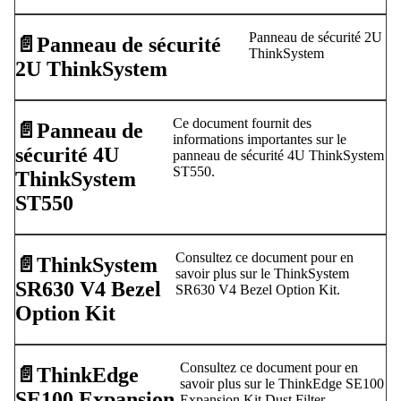
Panneau de sécurité 2U
📄️
Panneau de sécurité
ThinkSystem
2U ThinkSystem
Ce document fournit des
📄️
Panneau de
informations importantes sur le
sécurité 4U
panneau de sécurité 4U ThinkSystem
ST550.
ThinkSystem
ST550
Consultez ce document pour en
📄️
ThinkSystem
savoir plus sur le ThinkSystem
SR630 V4 Bezel
SR630 V4 Bezel Option Kit.
Option Kit
Consultez ce document pour en
📄️
ThinkEdge
savoir plus sur le ThinkEdge SE100
SE100 Expansion
Expansion Kit Dust Filter.