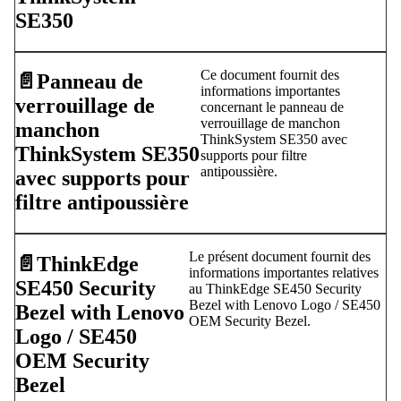
SE350
Ce document fournit des
📄️
Panneau de
informations importantes
verrouillage de
concernant le panneau de
verrouillage de manchon
manchon
ThinkSystem SE350 avec
ThinkSystem SE350
supports pour filtre
antipoussière.
avec supports pour
filtre antipoussière
Le présent document fournit des
📄️
ThinkEdge
informations importantes relatives
SE450 Security
au ThinkEdge SE450 Security
Bezel with Lenovo Logo / SE450
Bezel with Lenovo
OEM Security Bezel.
Logo / SE450
OEM Security
Bezel