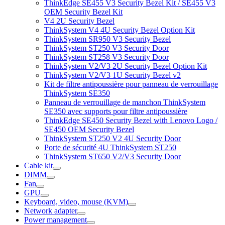
ThinkEdge SE455 V3 Security Bezel Kit / SE455 V3
OEM Security Bezel Kit
V4 2U Security Bezel
ThinkSystem V4 4U Security Bezel Option Kit
ThinkSystem SR950 V3 Security Bezel
ThinkSystem ST250 V3 Security Door
ThinkSystem ST258 V3 Security Door
ThinkSystem V2/V3 2U Security Bezel Option Kit
ThinkSystem V2/V3 1U Security Bezel v2
Kit de filtre antipoussière pour panneau de verrouillage
ThinkSystem SE350
Panneau de verrouillage de manchon ThinkSystem
SE350 avec supports pour filtre antipoussière
ThinkEdge SE450 Security Bezel with Lenovo Logo /
SE450 OEM Security Bezel
ThinkSystem ST250 V2 4U Security Door
Porte de sécurité 4U ThinkSystem ST250
ThinkSystem ST650 V2/V3 Security Door
Cable kit
DIMM
Fan
GPU
Keyboard, video, mouse (KVM)
Network adapter
Power management