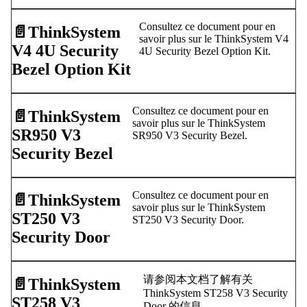
Consultez ce document pour en
📄️
ThinkSystem
savoir plus sur le ThinkSystem V4
V4 4U Security
4U Security Bezel Option Kit.
Bezel Option Kit
Consultez ce document pour en
📄️
ThinkSystem
savoir plus sur le ThinkSystem
SR950 V3
SR950 V3 Security Bezel.
Security Bezel
Consultez ce document pour en
📄️
ThinkSystem
savoir plus sur le ThinkSystem
ST250 V3
ST250 V3 Security Door.
Security Door
请参阅本文档了解有关
📄️
ThinkSystem
ThinkSystem ST258 V3 Security
ST258 V3
Door 的信息。