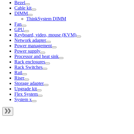
Bezel
Cable kit
DIMM
ThinkSystem DIMM
Fan
GPU
Keyboard, video, mouse (KVM)
Network adapter
Power management
Power supply
Processor and heat sink
Rack enclosures
Rack Switches
Rail
Riser
Storage adapter
Upgrade kit
Flex System
System x