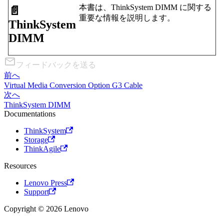
本書は、ThinkSystem DIMM に関する
📄️
重要な情報を説明します。
ThinkSystem
DIMM
フィードバックを送る
前へ
Virtual Media Conversion Option G3 Cable
次へ
ThinkSystem DIMM
Documentations
ThinkSystem
Storage
ThinkAgile
Resources
Lenovo Press
Support
Copyright © 2026 Lenovo