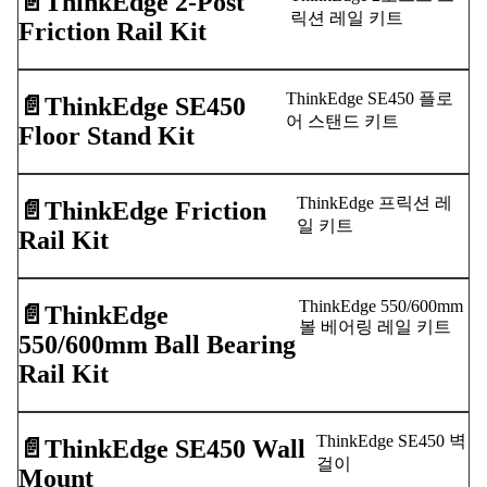
📄️
ThinkEdge 2-Post
릭션 레일 키트
Friction Rail Kit
ThinkEdge SE450 플로
📄️
ThinkEdge SE450
어 스탠드 키트
Floor Stand Kit
ThinkEdge 프릭션 레
📄️
ThinkEdge Friction
일 키트
Rail Kit
ThinkEdge 550/600mm
📄️
ThinkEdge
볼 베어링 레일 키트
550/600mm Ball Bearing
Rail Kit
ThinkEdge SE450 벽
📄️
ThinkEdge SE450 Wall
걸이
Mount