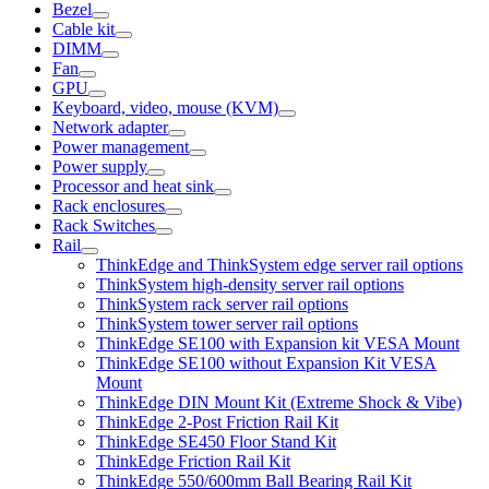
Bezel
Cable kit
DIMM
Fan
GPU
Keyboard, video, mouse (KVM)
Network adapter
Power management
Power supply
Processor and heat sink
Rack enclosures
Rack Switches
Rail
ThinkEdge and ThinkSystem edge server rail options
ThinkSystem high-density server rail options
ThinkSystem rack server rail options
ThinkSystem tower server rail options
ThinkEdge SE100 with Expansion kit VESA Mount
ThinkEdge SE100 without Expansion Kit VESA
Mount
ThinkEdge DIN Mount Kit (Extreme Shock & Vibe)
ThinkEdge 2-Post Friction Rail Kit
ThinkEdge SE450 Floor Stand Kit
ThinkEdge Friction Rail Kit
ThinkEdge 550/600mm Ball Bearing Rail Kit