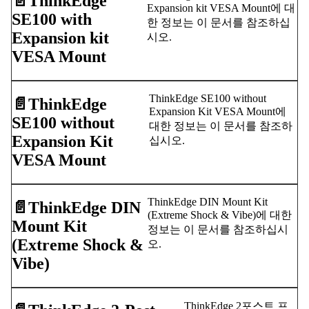
📄️
ThinkEdge
Expansion kit VESA Mount에 대
SE100 with
한 정보는 이 문서를 참조하십
Expansion kit
시오.
VESA Mount
ThinkEdge SE100 without
📄️
ThinkEdge
Expansion Kit VESA Mount에
SE100 without
대한 정보는 이 문서를 참조하
Expansion Kit
십시오.
VESA Mount
ThinkEdge DIN Mount Kit
📄️
ThinkEdge DIN
(Extreme Shock & Vibe)에 대한
Mount Kit
정보는 이 문서를 참조하십시
(Extreme Shock &
오.
Vibe)
ThinkEdge 2포스트 프