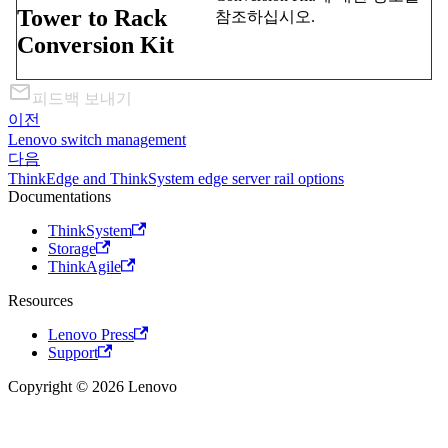
Tower to Rack
참조하십시오.
Conversion Kit
피드백 보내기
이전
Lenovo switch management
다음
ThinkEdge and ThinkSystem edge server rail options
Documentations
ThinkSystem
Storage
ThinkAgile
Resources
Lenovo Press
Support
Copyright © 2026 Lenovo