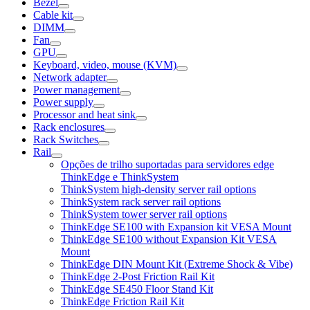
Bezel
Cable kit
DIMM
Fan
GPU
Keyboard, video, mouse (KVM)
Network adapter
Power management
Power supply
Processor and heat sink
Rack enclosures
Rack Switches
Rail
Opções de trilho suportadas para servidores edge
ThinkEdge e ThinkSystem
ThinkSystem high-density server rail options
ThinkSystem rack server rail options
ThinkSystem tower server rail options
ThinkEdge SE100 with Expansion kit VESA Mount
ThinkEdge SE100 without Expansion Kit VESA
Mount
ThinkEdge DIN Mount Kit (Extreme Shock & Vibe)
ThinkEdge 2-Post Friction Rail Kit
ThinkEdge SE450 Floor Stand Kit
ThinkEdge Friction Rail Kit