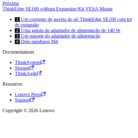
Próxima
ThinkEdge SE100 without Expansion Kit VESA Mount
Um conjunto de gaveta do nó ThinkEdge SE100 com kit
1
de expansão
Uma gaiola do adaptador de alimentação de 140 W
2
Um suporte do adaptador de alimentação
3
Dois parafusos M4
4
Documentations
ThinkSystem
Storage
ThinkAgile
Resources
Lenovo Press
Support
Copyright © 2026 Lenovo