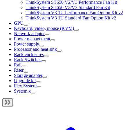
ThinkSystem ST650 V2/V3 Performance Fan Kit
ThinkSystem ST650 V2/V3 Standard Fan Kit
ThinkSystem V3 1U Performance Fan Option Kit v2
ThinkSystem V3 1U Standard Fan Option Kit v2
GPU
Keyboard, video, mouse (KVM)
Network adapter
Power management
Power supply
Processor and heat sink
Rack enclosures
Rack Switches
Rail
Riser
Storage adapter
Upgrade kit
Flex System
System x