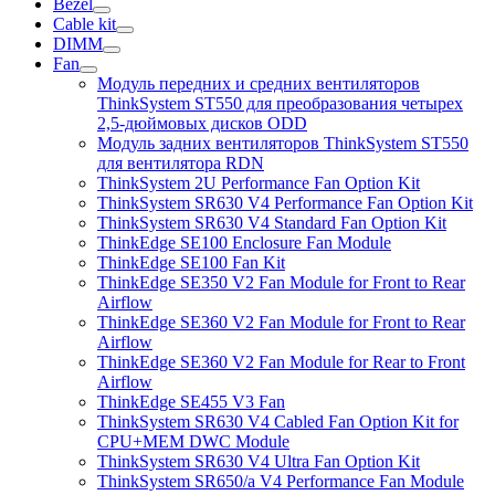
Bezel
Cable kit
DIMM
Fan
Модуль передних и средних вентиляторов
ThinkSystem ST550 для преобразования четырех
2,5-дюймовых дисков ODD
Модуль задних вентиляторов ThinkSystem ST550
для вентилятора RDN
ThinkSystem 2U Performance Fan Option Kit
ThinkSystem SR630 V4 Performance Fan Option Kit
ThinkSystem SR630 V4 Standard Fan Option Kit
ThinkEdge SE100 Enclosure Fan Module
ThinkEdge SE100 Fan Kit
ThinkEdge SE350 V2 Fan Module for Front to Rear
Airflow
ThinkEdge SE360 V2 Fan Module for Front to Rear
Airflow
ThinkEdge SE360 V2 Fan Module for Rear to Front
Airflow
ThinkEdge SE455 V3 Fan
ThinkSystem SR630 V4 Cabled Fan Option Kit for
CPU+MEM DWC Module
ThinkSystem SR630 V4 Ultra Fan Option Kit
ThinkSystem SR650/a V4 Performance Fan Module