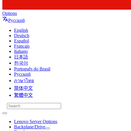
Options
Русский
English
Deutsch
Español
Français
Italiano
日本語
한국어
Português do Brasil
Русский
ภาษาไทย
简体中文
繁體中文
Lenovo Server Options
Backplane/Drive