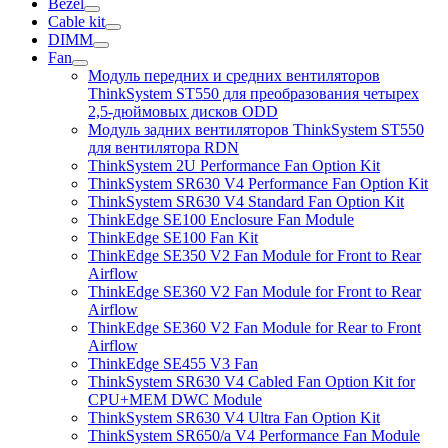
Bezel
Cable kit
DIMM
Fan
Модуль передних и средних вентиляторов
ThinkSystem ST550 для преобразования четырех
2,5-дюймовых дисков ODD
Модуль задних вентиляторов ThinkSystem ST550
для вентилятора RDN
ThinkSystem 2U Performance Fan Option Kit
ThinkSystem SR630 V4 Performance Fan Option Kit
ThinkSystem SR630 V4 Standard Fan Option Kit
ThinkEdge SE100 Enclosure Fan Module
ThinkEdge SE100 Fan Kit
ThinkEdge SE350 V2 Fan Module for Front to Rear
Airflow
ThinkEdge SE360 V2 Fan Module for Front to Rear
Airflow
ThinkEdge SE360 V2 Fan Module for Rear to Front
Airflow
ThinkEdge SE455 V3 Fan
ThinkSystem SR630 V4 Cabled Fan Option Kit for
CPU+MEM DWC Module
ThinkSystem SR630 V4 Ultra Fan Option Kit
ThinkSystem SR650/a V4 Performance Fan Module