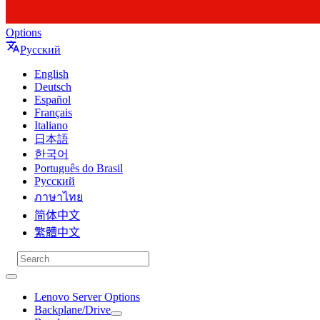
Options
Русский
English
Deutsch
Español
Français
Italiano
日本語
한국어
Português do Brasil
Русский
ภาษาไทย
简体中文
繁體中文
Lenovo Server Options
Backplane/Drive