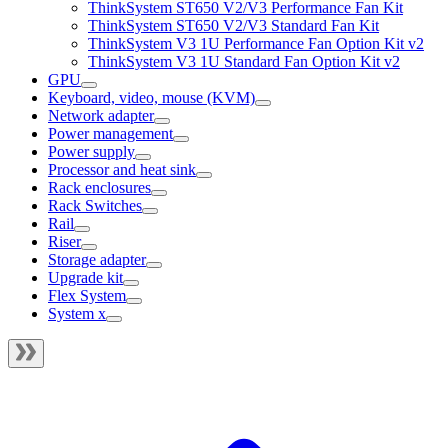
ThinkSystem ST650 V2/V3 Performance Fan Kit
ThinkSystem ST650 V2/V3 Standard Fan Kit
ThinkSystem V3 1U Performance Fan Option Kit v2
ThinkSystem V3 1U Standard Fan Option Kit v2
GPU
Keyboard, video, mouse (KVM)
Network adapter
Power management
Power supply
Processor and heat sink
Rack enclosures
Rack Switches
Rail
Riser
Storage adapter
Upgrade kit
Flex System
System x