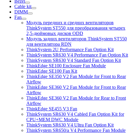
Bezel
Cable kit
DIMM
Fan
Модуль передних и средних вентиляторов
ThinkSystem ST550 для преобразования четырех
2,5-дюймовых дисков ODD
Модуль задних вентиляторов ThinkSystem ST550
для вентилятора RDN
ThinkSystem 2U Performance Fan Option Kit
ThinkSystem SR630 V4 Performance Fan Option Kit
ThinkSystem SR630 V4 Standard Fan Option Kit
ThinkEdge SE100 Enclosure Fan Module
ThinkEdge SE100 Fan Kit
ThinkEdge SE350 V2 Fan Module for Front to Rear
Airflow
ThinkEdge SE360 V2 Fan Module for Front to Rear
Airflow
ThinkEdge SE360 V2 Fan Module for Rear to Front
Airflow
ThinkEdge SE455 V3 Fan
ThinkSystem SR630 V4 Cabled Fan Option Kit for
CPU+MEM DWC Module
ThinkSystem SR630 V4 Ultra Fan Option Kit
ThinkSystem SR650/a V4 Performance Fan Module