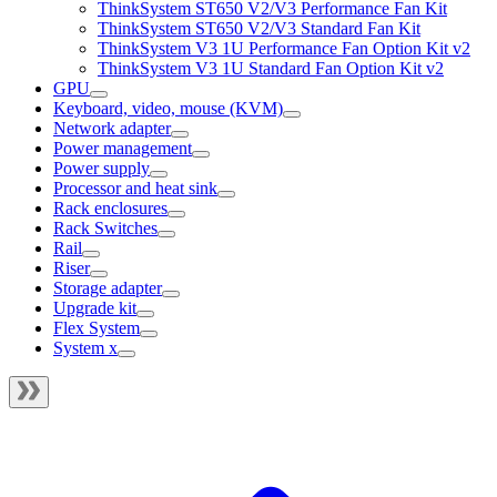
ThinkSystem ST650 V2/V3 Performance Fan Kit
ThinkSystem ST650 V2/V3 Standard Fan Kit
ThinkSystem V3 1U Performance Fan Option Kit v2
ThinkSystem V3 1U Standard Fan Option Kit v2
GPU
Keyboard, video, mouse (KVM)
Network adapter
Power management
Power supply
Processor and heat sink
Rack enclosures
Rack Switches
Rail
Riser
Storage adapter
Upgrade kit
Flex System
System x