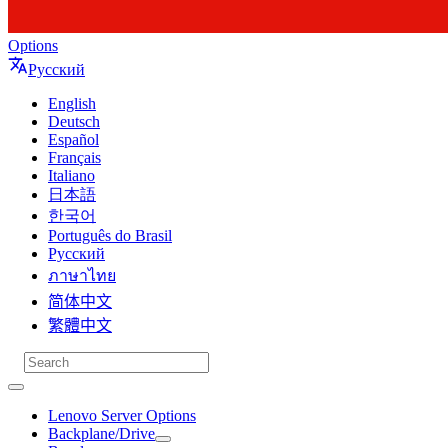
Options
Русский
English
Deutsch
Español
Français
Italiano
日本語
한국어
Português do Brasil
Русский
ภาษาไทย
简体中文
繁體中文
Lenovo Server Options
Backplane/Drive