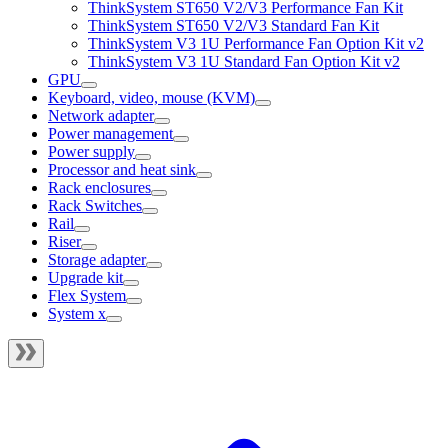
ThinkSystem ST650 V2/V3 Performance Fan Kit
ThinkSystem ST650 V2/V3 Standard Fan Kit
ThinkSystem V3 1U Performance Fan Option Kit v2
ThinkSystem V3 1U Standard Fan Option Kit v2
GPU
Keyboard, video, mouse (KVM)
Network adapter
Power management
Power supply
Processor and heat sink
Rack enclosures
Rack Switches
Rail
Riser
Storage adapter
Upgrade kit
Flex System
System x