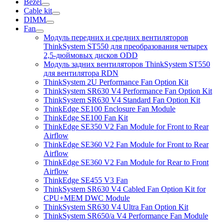
Bezel
Cable kit
DIMM
Fan
Модуль передних и средних вентиляторов
ThinkSystem ST550 для преобразования четырех
2,5-дюймовых дисков ODD
Модуль задних вентиляторов ThinkSystem ST550
для вентилятора RDN
ThinkSystem 2U Performance Fan Option Kit
ThinkSystem SR630 V4 Performance Fan Option Kit
ThinkSystem SR630 V4 Standard Fan Option Kit
ThinkEdge SE100 Enclosure Fan Module
ThinkEdge SE100 Fan Kit
ThinkEdge SE350 V2 Fan Module for Front to Rear
Airflow
ThinkEdge SE360 V2 Fan Module for Front to Rear
Airflow
ThinkEdge SE360 V2 Fan Module for Rear to Front
Airflow
ThinkEdge SE455 V3 Fan
ThinkSystem SR630 V4 Cabled Fan Option Kit for
CPU+MEM DWC Module
ThinkSystem SR630 V4 Ultra Fan Option Kit
ThinkSystem SR650/a V4 Performance Fan Module