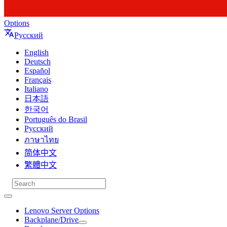
Options
Русский
English
Deutsch
Español
Français
Italiano
日本語
한국어
Português do Brasil
Русский
ภาษาไทย
简体中文
繁體中文
Lenovo Server Options
Backplane/Drive