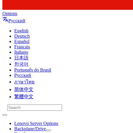
Options
Русский
English
Deutsch
Español
Français
Italiano
日本語
한국어
Português do Brasil
Русский
ภาษาไทย
简体中文
繁體中文
Lenovo Server Options
Backplane/Drive