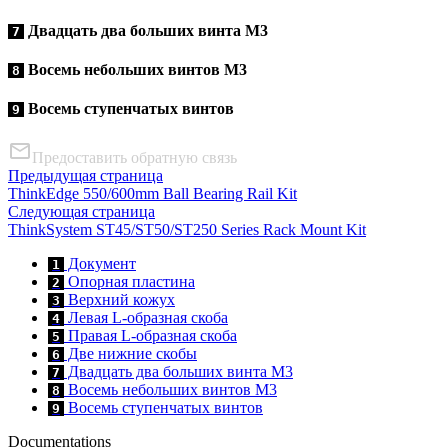
Двадцать два больших винта M3
7
Восемь небольших винтов M3
8
Восемь ступенчатых винтов
9
Предоставить обратную связь
Предыдущая страница
ThinkEdge 550/600mm Ball Bearing Rail Kit
Следующая страница
ThinkSystem ST45/ST50/ST250 Series Rack Mount Kit
Документ
1
Опорная пластина
2
Верхний кожух
3
Левая L-образная скоба
4
Правая L-образная скоба
5
Две нижние скобы
6
Двадцать два больших винта M3
7
Восемь небольших винтов M3
8
Восемь ступенчатых винтов
9
Documentations