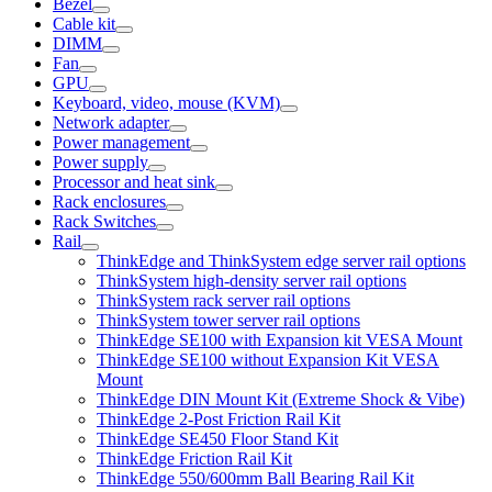
Bezel
Cable kit
DIMM
Fan
GPU
Keyboard, video, mouse (KVM)
Network adapter
Power management
Power supply
Processor and heat sink
Rack enclosures
Rack Switches
Rail
ThinkEdge and ThinkSystem edge server rail options
ThinkSystem high-density server rail options
ThinkSystem rack server rail options
ThinkSystem tower server rail options
ThinkEdge SE100 with Expansion kit VESA Mount
ThinkEdge SE100 without Expansion Kit VESA
Mount
ThinkEdge DIN Mount Kit (Extreme Shock & Vibe)
ThinkEdge 2-Post Friction Rail Kit
ThinkEdge SE450 Floor Stand Kit
ThinkEdge Friction Rail Kit
ThinkEdge 550/600mm Ball Bearing Rail Kit