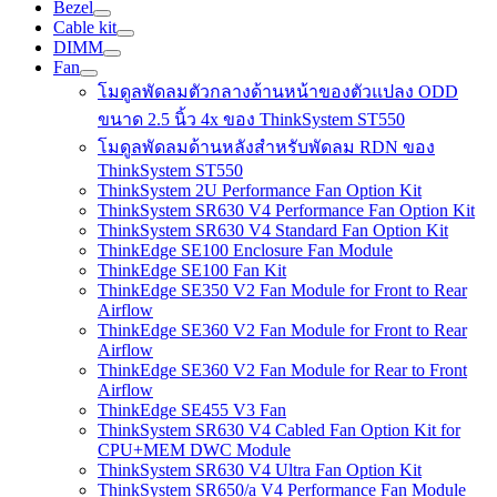
Bezel
Cable kit
DIMM
Fan
โมดูลพัดลมตัวกลางด้านหน้าของตัวแปลง ODD
ขนาด 2.5 นิ้ว 4x ของ ThinkSystem ST550
โมดูลพัดลมด้านหลังสำหรับพัดลม RDN ของ
ThinkSystem ST550
ThinkSystem 2U Performance Fan Option Kit
ThinkSystem SR630 V4 Performance Fan Option Kit
ThinkSystem SR630 V4 Standard Fan Option Kit
ThinkEdge SE100 Enclosure Fan Module
ThinkEdge SE100 Fan Kit
ThinkEdge SE350 V2 Fan Module for Front to Rear
Airflow
ThinkEdge SE360 V2 Fan Module for Front to Rear
Airflow
ThinkEdge SE360 V2 Fan Module for Rear to Front
Airflow
ThinkEdge SE455 V3 Fan
ThinkSystem SR630 V4 Cabled Fan Option Kit for
CPU+MEM DWC Module
ThinkSystem SR630 V4 Ultra Fan Option Kit
ThinkSystem SR650/a V4 Performance Fan Module