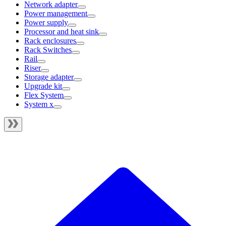
Network adapter
Power management
Power supply
Processor and heat sink
Rack enclosures
Rack Switches
Rail
Riser
Storage adapter
Upgrade kit
Flex System
System x