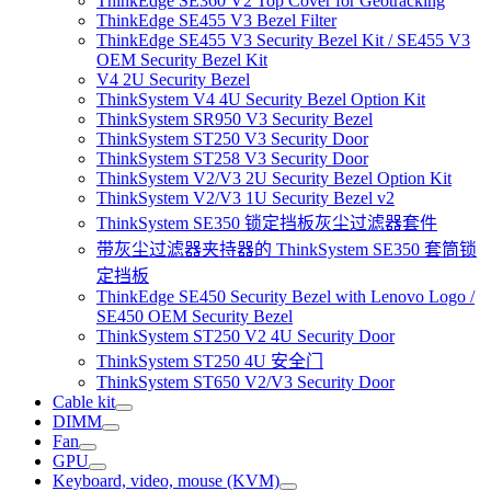
ThinkEdge SE360 V2 Top Cover for Geotracking
ThinkEdge SE455 V3 Bezel Filter
ThinkEdge SE455 V3 Security Bezel Kit / SE455 V3
OEM Security Bezel Kit
V4 2U Security Bezel
ThinkSystem V4 4U Security Bezel Option Kit
ThinkSystem SR950 V3 Security Bezel
ThinkSystem ST250 V3 Security Door
ThinkSystem ST258 V3 Security Door
ThinkSystem V2/V3 2U Security Bezel Option Kit
ThinkSystem V2/V3 1U Security Bezel v2
ThinkSystem SE350 锁定挡板灰尘过滤器套件
带灰尘过滤器夹持器的 ThinkSystem SE350 套筒锁
定挡板
ThinkEdge SE450 Security Bezel with Lenovo Logo /
SE450 OEM Security Bezel
ThinkSystem ST250 V2 4U Security Door
ThinkSystem ST250 4U 安全门
ThinkSystem ST650 V2/V3 Security Door
Cable kit
DIMM
Fan
GPU
Keyboard, video, mouse (KVM)