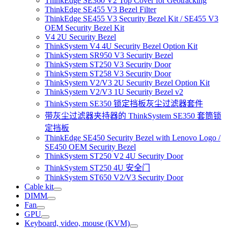
ThinkEdge SE360 V2 Top Cover for Geotracking
ThinkEdge SE455 V3 Bezel Filter
ThinkEdge SE455 V3 Security Bezel Kit / SE455 V3
OEM Security Bezel Kit
V4 2U Security Bezel
ThinkSystem V4 4U Security Bezel Option Kit
ThinkSystem SR950 V3 Security Bezel
ThinkSystem ST250 V3 Security Door
ThinkSystem ST258 V3 Security Door
ThinkSystem V2/V3 2U Security Bezel Option Kit
ThinkSystem V2/V3 1U Security Bezel v2
ThinkSystem SE350 锁定挡板灰尘过滤器套件
带灰尘过滤器夹持器的 ThinkSystem SE350 套筒锁
定挡板
ThinkEdge SE450 Security Bezel with Lenovo Logo /
SE450 OEM Security Bezel
ThinkSystem ST250 V2 4U Security Door
ThinkSystem ST250 4U 安全门
ThinkSystem ST650 V2/V3 Security Door
Cable kit
DIMM
Fan
GPU
Keyboard, video, mouse (KVM)