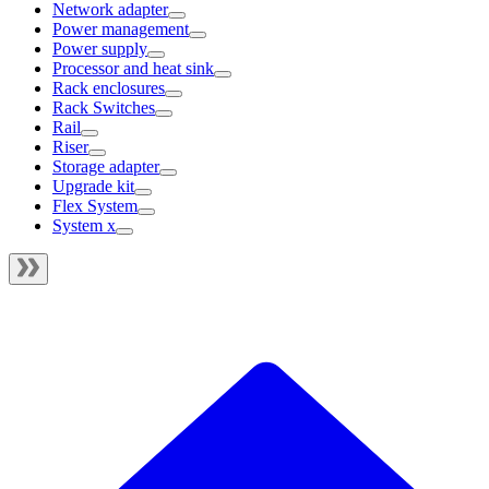
Network adapter
Power management
Power supply
Processor and heat sink
Rack enclosures
Rack Switches
Rail
Riser
Storage adapter
Upgrade kit
Flex System
System x