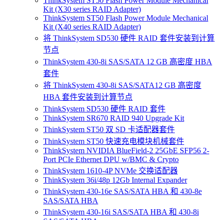
ThinkSystem ST50 Flash Power Module Mechanical
Kit (X30 series RAID Adapter)
ThinkSystem ST50 Flash Power Module Mechanical
Kit (X40 series RAID Adapter)
将 ThinkSystem SD530 硬件 RAID 套件安装到计算
节点
ThinkSystem 430-8i SAS/SATA 12 GB 高密度 HBA
套件
将 ThinkSystem 430-8i SAS/SATA12 GB 高密度
HBA 套件安装到计算节点
ThinkSystem SD530 硬件 RAID 套件
ThinkSystem SR670 RAID 940 Upgrade Kit
ThinkSystem ST50 双 SD 卡适配器套件
ThinkSystem ST50 快速充电模块机械套件
ThinkSystem NVIDIA BlueField-2 25GbE SFP56 2-
Port PCIe Ethernet DPU w/BMC & Crypto
ThinkSystem 1610-4P NVMe 交换适配器
ThinkSystem 36i/48p 12Gb Internal Expander
ThinkSystem 430-16e SAS/SATA HBA 和 430-8e
SAS/SATA HBA
ThinkSystem 430-16i SAS/SATA HBA 和 430-8i