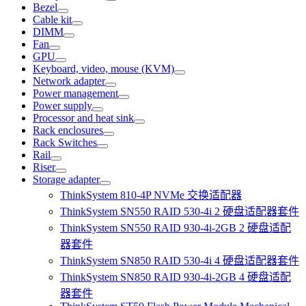
Bezel
Cable kit
DIMM
Fan
GPU
Keyboard, video, mouse (KVM)
Network adapter
Power management
Power supply
Processor and heat sink
Rack enclosures
Rack Switches
Rail
Riser
Storage adapter
ThinkSystem 810-4P NVMe 交换适配器
ThinkSystem SN550 RAID 530-4i 2 硬盘适配器套件
ThinkSystem SN550 RAID 930-4i-2GB 2 硬盘适配
器套件
ThinkSystem SN850 RAID 530-4i 4 硬盘适配器套件
ThinkSystem SN850 RAID 930-4i-2GB 4 硬盘适配
器套件