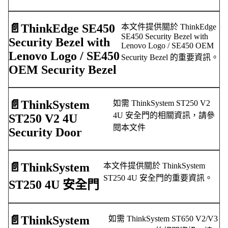
📄️
ThinkEdge SE450
本文件提供關於 ThinkEdge
SE450 Security Bezel with
Security Bezel with
Lenovo Logo / SE450 OEM
Lenovo Logo / SE450
Security Bezel 的重要資訊。
OEM Security Bezel
📄️
ThinkSystem
如需 ThinkSystem ST250 V2
4U 安全門的相關資訊，請參
ST250 V2 4U
閱本文件
Security Door
📄️
ThinkSystem
本文件提供關於 ThinkSystem
ST250 4U 安全門的重要資訊。
ST250 4U 安全門
📄️
ThinkSystem
如需 ThinkSystem ST650 V2/V3