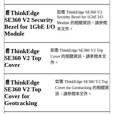
📄️
ThinkEdge
如需 ThinkEdge SE360 V2
Security Bezel for 1GbE I/O
SE360 V2 Security
Module 的相關資訊，請參閱
Bezel for 1GbE I/O
本文件。
Module
📄️
ThinkEdge
如需 ThinkEdge SE360 V2 Top
Cover 的相關資訊，請參閱本文
SE360 V2 Top
件。
Cover
📄️
ThinkEdge
如需 ThinkEdge SE360 V2 Top
Cover for Geotracking 的相關資
SE360 V2 Top
訊，請參閱本文件。
Cover for
Geotracking