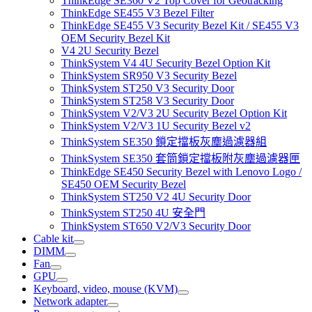
ThinkEdge SE360 V2 Top Cover for Geotracking
ThinkEdge SE455 V3 Bezel Filter
ThinkEdge SE455 V3 Security Bezel Kit / SE455 V3
OEM Security Bezel Kit
V4 2U Security Bezel
ThinkSystem V4 4U Security Bezel Option Kit
ThinkSystem SR950 V3 Security Bezel
ThinkSystem ST250 V3 Security Door
ThinkSystem ST258 V3 Security Door
ThinkSystem V2/V3 2U Security Bezel Option Kit
ThinkSystem V2/V3 1U Security Bezel v2
ThinkSystem SE350 鎖定擋板灰塵過濾器組
ThinkSystem SE350 套筒鎖定擋板附灰塵過濾器匣
ThinkEdge SE450 Security Bezel with Lenovo Logo /
SE450 OEM Security Bezel
ThinkSystem ST250 V2 4U Security Door
ThinkSystem ST250 4U 安全門
ThinkSystem ST650 V2/V3 Security Door
Cable kit
DIMM
Fan
GPU
Keyboard, video, mouse (KVM)
Network adapter