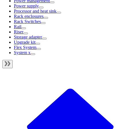
Power management
Power supply
Processor and heat sink
Rack enclosures
Rack Switches
Rail
Riser
Storage adapter
Upgrade kit
Flex System
System x