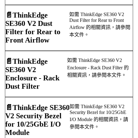
📄️
ThinkEdge
如需 ThinkEdge SE360 V2
Dust Filter for Rear to Front
SE360 V2 Dust
Airflow 的相關資訊，請參閱
Filter for Rear to
本文件。
Front Airflow
📄️
ThinkEdge
如需 ThinkEdge SE360 V2
Enclosure - Rack Dust Filter 的
SE360 V2
相關資訊，請參閱本文件。
Enclosure - Rack
Dust Filter
📄️
ThinkEdge SE360
如需 ThinkEdge SE360 V2
Security Bezel for 10/25GbE
V2 Security Bezel
I/O Module 的相關資訊，請
for 10/25GbE I/O
參閱本文件。
Module