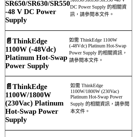
SR650/SR630/SR550
DC Power Supply 的相關資
-48 V DC Power
訊，請參閱本文件。
Supply
📄️
ThinkEdge
如需 ThinkEdge 1100W
(-48Vdc) Platinum Hot-Swap
1100W (-48Vdc)
Power Supply 的相關資訊，
Platinum Hot-Swap
請參閱本文件。
Power Supply
📄️
ThinkEdge
如需 ThinkEdge
1100W/1800W (230Vac)
1100W/1800W
Platinum Hot-Swap Power
(230Vac) Platinum
Supply 的相關資訊，請參閱
Hot-Swap Power
本文件。
Supply