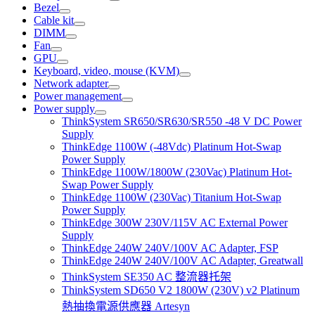
Bezel
Cable kit
DIMM
Fan
GPU
Keyboard, video, mouse (KVM)
Network adapter
Power management
Power supply
ThinkSystem SR650/SR630/SR550 -48 V DC Power
Supply
ThinkEdge 1100W (-48Vdc) Platinum Hot-Swap
Power Supply
ThinkEdge 1100W/1800W (230Vac) Platinum Hot-
Swap Power Supply
ThinkEdge 1100W (230Vac) Titanium Hot-Swap
Power Supply
ThinkEdge 300W 230V/115V AC External Power
Supply
ThinkEdge 240W 240V/100V AC Adapter, FSP
ThinkEdge 240W 240V/100V AC Adapter, Greatwall
ThinkSystem SE350 AC 整流器托架
ThinkSystem SD650 V2 1800W (230V) v2 Platinum
熱抽換電源供應器 Artesyn