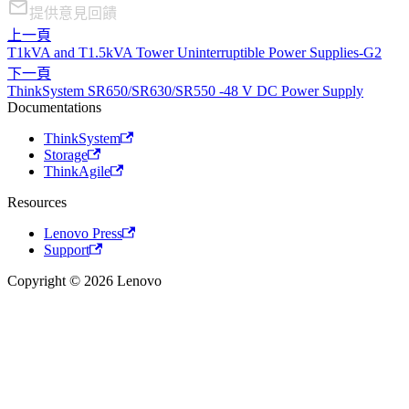
提供意見回饋
上一頁
T1kVA and T1.5kVA Tower Uninterruptible Power Supplies-G2
下一頁
ThinkSystem SR650/SR630/SR550 -48 V DC Power Supply
Documentations
ThinkSystem
Storage
ThinkAgile
Resources
Lenovo Press
Support
Copyright © 2026 Lenovo