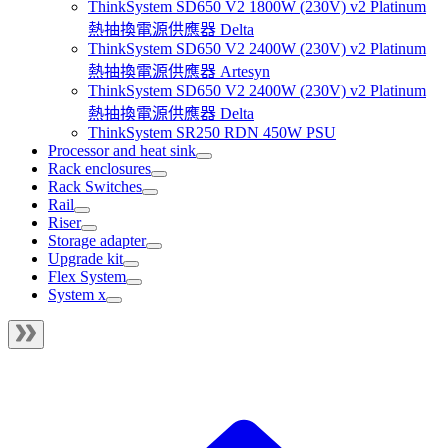
ThinkSystem SD650 V2 1800W (230V) v2 Platinum
熱抽換電源供應器 Delta
ThinkSystem SD650 V2 2400W (230V) v2 Platinum
熱抽換電源供應器 Artesyn
ThinkSystem SD650 V2 2400W (230V) v2 Platinum
熱抽換電源供應器 Delta
ThinkSystem SR250 RDN 450W PSU
Processor and heat sink
Rack enclosures
Rack Switches
Rail
Riser
Storage adapter
Upgrade kit
Flex System
System x