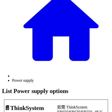
Power supply
List Power supply options
📄️
ThinkSystem
如需 ThinkSystem
SR650/SR630/SR550 -48 V