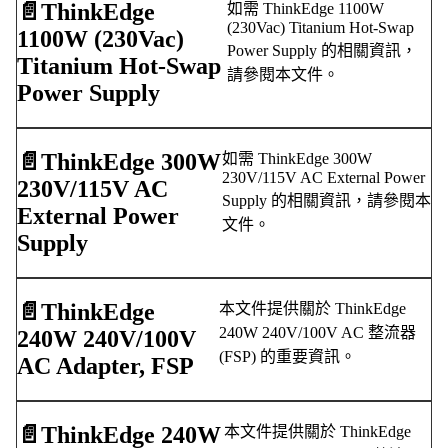
📄️
ThinkEdge
如需 ThinkEdge 1100W
(230Vac) Titanium Hot-Swap
1100W (230Vac)
Power Supply 的相關資訊，
Titanium Hot-Swap
請參閱本文件。
Power Supply
📄️
ThinkEdge 300W
如需 ThinkEdge 300W
230V/115V AC External Power
230V/115V AC
Supply 的相關資訊，請參閱本
External Power
文件。
Supply
📄️
ThinkEdge
本文件提供關於 ThinkEdge
240W 240V/100V AC 整流器
240W 240V/100V
(FSP) 的重要資訊。
AC Adapter, FSP
📄️
ThinkEdge 240W
本文件提供關於 ThinkEdge