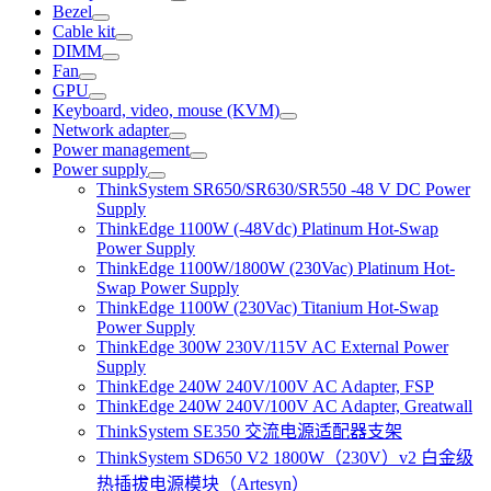
Bezel
Cable kit
DIMM
Fan
GPU
Keyboard, video, mouse (KVM)
Network adapter
Power management
Power supply
ThinkSystem SR650/SR630/SR550 -48 V DC Power
Supply
ThinkEdge 1100W (-48Vdc) Platinum Hot-Swap
Power Supply
ThinkEdge 1100W/1800W (230Vac) Platinum Hot-
Swap Power Supply
ThinkEdge 1100W (230Vac) Titanium Hot-Swap
Power Supply
ThinkEdge 300W 230V/115V AC External Power
Supply
ThinkEdge 240W 240V/100V AC Adapter, FSP
ThinkEdge 240W 240V/100V AC Adapter, Greatwall
ThinkSystem SE350 交流电源适配器支架
ThinkSystem SD650 V2 1800W（230V）v2 白金级
热插拔电源模块（Artesyn）