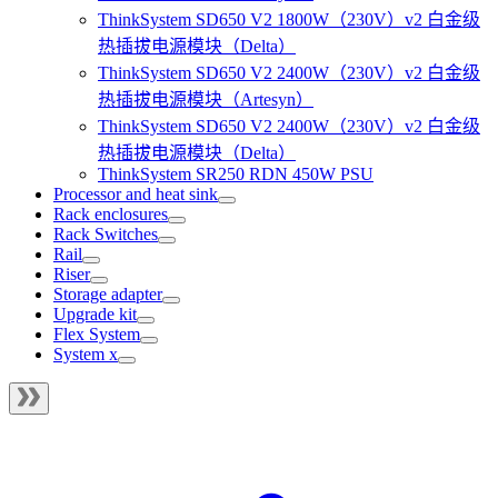
ThinkSystem SD650 V2 1800W（230V）v2 白金级
热插拔电源模块（Delta）
ThinkSystem SD650 V2 2400W（230V）v2 白金级
热插拔电源模块（Artesyn）
ThinkSystem SD650 V2 2400W（230V）v2 白金级
热插拔电源模块（Delta）
ThinkSystem SR250 RDN 450W PSU
Processor and heat sink
Rack enclosures
Rack Switches
Rail
Riser
Storage adapter
Upgrade kit
Flex System
System x