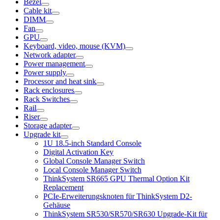
Bezel
Cable kit
DIMM
Fan
GPU
Keyboard, video, mouse (KVM)
Network adapter
Power management
Power supply
Processor and heat sink
Rack enclosures
Rack Switches
Rail
Riser
Storage adapter
Upgrade kit
1U 18.5-inch Standard Console
Digital Activation Key
Global Console Manager Switch
Local Console Manager Switch
ThinkSystem SR665 GPU Thermal Option Kit
Replacement
PCIe-Erweiterungsknoten für ThinkSystem D2-
Gehäuse
ThinkSystem SR530/SR570/SR630 Upgrade-Kit für