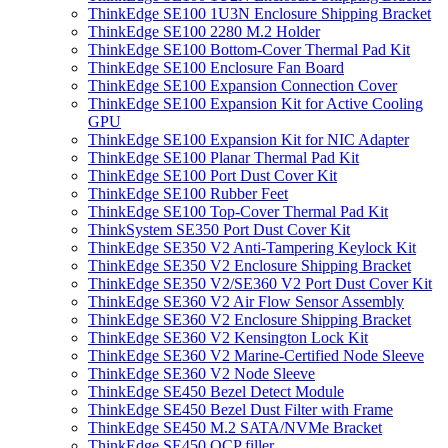
ThinkEdge SE100 1U3N Enclosure Shipping Bracket
ThinkEdge SE100 2280 M.2 Holder
ThinkEdge SE100 Bottom-Cover Thermal Pad Kit
ThinkEdge SE100 Enclosure Fan Board
ThinkEdge SE100 Expansion Connection Cover
ThinkEdge SE100 Expansion Kit for Active Cooling
GPU
ThinkEdge SE100 Expansion Kit for NIC Adapter
ThinkEdge SE100 Planar Thermal Pad Kit
ThinkEdge SE100 Port Dust Cover Kit
ThinkEdge SE100 Rubber Feet
ThinkEdge SE100 Top-Cover Thermal Pad Kit
ThinkSystem SE350 Port Dust Cover Kit
ThinkEdge SE350 V2 Anti-Tampering Keylock Kit
ThinkEdge SE350 V2 Enclosure Shipping Bracket
ThinkEdge SE350 V2/SE360 V2 Port Dust Cover Kit
ThinkEdge SE360 V2 Air Flow Sensor Assembly
ThinkEdge SE360 V2 Enclosure Shipping Bracket
ThinkEdge SE360 V2 Kensington Lock Kit
ThinkEdge SE360 V2 Marine-Certified Node Sleeve
ThinkEdge SE360 V2 Node Sleeve
ThinkEdge SE450 Bezel Detect Module
ThinkEdge SE450 Bezel Dust Filter with Frame
ThinkEdge SE450 M.2 SATA/NVMe Bracket
ThinkEdge SE450 OCP filler