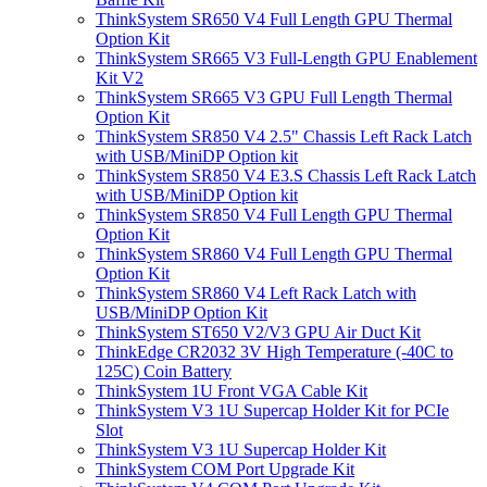
ThinkSystem SR650 V4 Full Length GPU Thermal
Option Kit
ThinkSystem SR665 V3 Full-Length GPU Enablement
Kit V2
ThinkSystem SR665 V3 GPU Full Length Thermal
Option Kit
ThinkSystem SR850 V4 2.5" Chassis Left Rack Latch
with USB/MiniDP Option kit
ThinkSystem SR850 V4 E3.S Chassis Left Rack Latch
with USB/MiniDP Option kit
ThinkSystem SR850 V4 Full Length GPU Thermal
Option Kit
ThinkSystem SR860 V4 Full Length GPU Thermal
Option Kit
ThinkSystem SR860 V4 Left Rack Latch with
USB/MiniDP Option Kit
ThinkSystem ST650 V2/V3 GPU Air Duct Kit
ThinkEdge CR2032 3V High Temperature (-40C to
125C) Coin Battery
ThinkSystem 1U Front VGA Cable Kit
ThinkSystem V3 1U Supercap Holder Kit for PCIe
Slot
ThinkSystem V3 1U Supercap Holder Kit
ThinkSystem COM Port Upgrade Kit