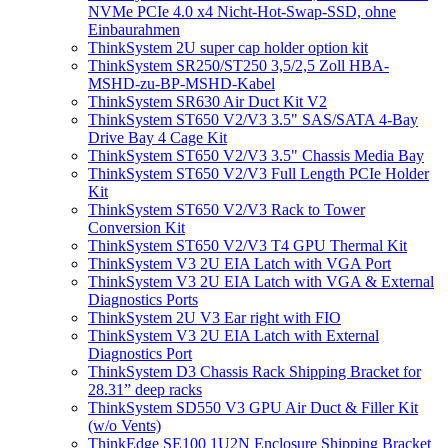
NVMe PCIe 4.0 x4 Nicht-Hot-Swap-SSD, ohne
Einbaurahmen
ThinkSystem 2U super cap holder option kit
ThinkSystem SR250/ST250 3,5/2,5 Zoll HBA-
MSHD-zu-BP-MSHD-Kabel
ThinkSystem SR630 Air Duct Kit V2
ThinkSystem ST650 V2/V3 3.5" SAS/SATA 4-Bay
Drive Bay 4 Cage Kit
ThinkSystem ST650 V2/V3 3.5" Chassis Media Bay
ThinkSystem ST650 V2/V3 Full Length PCIe Holder
Kit
ThinkSystem ST650 V2/V3 Rack to Tower
Conversion Kit
ThinkSystem ST650 V2/V3 T4 GPU Thermal Kit
ThinkSystem V3 2U EIA Latch with VGA Port
ThinkSystem V3 2U EIA Latch with VGA & External
Diagnostics Ports
ThinkSystem 2U V3 Ear right with FIO
ThinkSystem V3 2U EIA Latch with External
Diagnostics Port
ThinkSystem D3 Chassis Rack Shipping Bracket for
28.31” deep racks
ThinkSystem SD550 V3 GPU Air Duct & Filler Kit
(w/o Vents)
ThinkEdge SE100 1U2N Enclosure Shipping Bracket