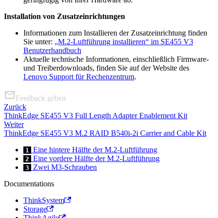
Installation von Zusatzeinrichtungen
Informationen zum Installieren der Zusatzeinrichtung finden
Sie unter:
„M.2-Luftführung installieren“ im SE455 V3
Benutzerhandbuch
Aktuelle technische Informationen, einschließlich Firmware‑
und Treiberdownloads, finden Sie auf der Website des
Lenovo Support für Rechenzentrum
.
Feedback geben
Zurück
ThinkEdge SE455 V3 Full Length Adapter Enablement Kit
Weiter
ThinkEdge SE455 V3 M.2 RAID B540i-2i Carrier and Cable Kit
Eine hintere Hälfte der M.2-Luftführung
1
Eine vordere Hälfte der M.2-Luftführung
2
Zwei M3-Schrauben
3
Documentations
ThinkSystem
Storage
ThinkAgile