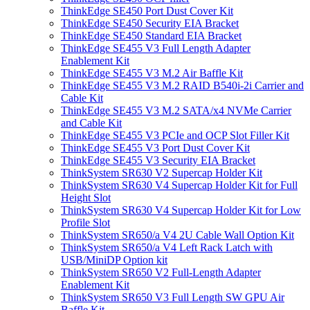
ThinkEdge SE450 Port Dust Cover Kit
ThinkEdge SE450 Security EIA Bracket
ThinkEdge SE450 Standard EIA Bracket
ThinkEdge SE455 V3 Full Length Adapter
Enablement Kit
ThinkEdge SE455 V3 M.2 Air Baffle Kit
ThinkEdge SE455 V3 M.2 RAID B540i-2i Carrier and
Cable Kit
ThinkEdge SE455 V3 M.2 SATA/x4 NVMe Carrier
and Cable Kit
ThinkEdge SE455 V3 PCIe and OCP Slot Filler Kit
ThinkEdge SE455 V3 Port Dust Cover Kit
ThinkEdge SE455 V3 Security EIA Bracket
ThinkSystem SR630 V2 Supercap Holder Kit
ThinkSystem SR630 V4 Supercap Holder Kit for Full
Height Slot
ThinkSystem SR630 V4 Supercap Holder Kit for Low
Profile Slot
ThinkSystem SR650/a V4 2U Cable Wall Option Kit
ThinkSystem SR650/a V4 Left Rack Latch with
USB/MiniDP Option kit
ThinkSystem SR650 V2 Full-Length Adapter
Enablement Kit
ThinkSystem SR650 V3 Full Length SW GPU Air
Baffle Kit