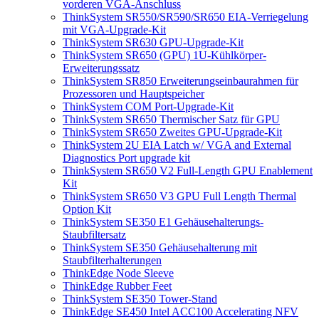
vorderen VGA-Anschluss
ThinkSystem SR550/SR590/SR650 EIA-Verriegelung
mit VGA-Upgrade-Kit
ThinkSystem SR630 GPU-Upgrade-Kit
ThinkSystem SR650 (GPU) 1U-Kühlkörper-
Erweiterungssatz
ThinkSystem SR850 Erweiterungseinbaurahmen für
Prozessoren und Hauptspeicher
ThinkSystem COM Port-Upgrade-Kit
ThinkSystem SR650 Thermischer Satz für GPU
ThinkSystem SR650 Zweites GPU-Upgrade-Kit
ThinkSystem 2U EIA Latch w/ VGA and External
Diagnostics Port upgrade kit
ThinkSystem SR650 V2 Full-Length GPU Enablement
Kit
ThinkSystem SR650 V3 GPU Full Length Thermal
Option Kit
ThinkSystem SE350 E1 Gehäusehalterungs-
Staubfiltersatz
ThinkSystem SE350 Gehäusehalterung mit
Staubfilterhalterungen
ThinkEdge Node Sleeve
ThinkEdge Rubber Feet
ThinkSystem SE350 Tower-Stand
ThinkEdge SE450 Intel ACC100 Accelerating NFV