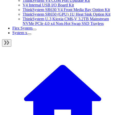
ThinkSystem V4 COM Port Upgrade Kit
V4 Internal USB I/O Board Kit
ThinkSystem SR630 V4 Front Media Bay Option Kit
ThinkSystem SR650 (GPU) 1U Heat Sink Option Kit
ThinkSystem U.3 Kioxia CM6-V 3.2TB Mainstream
NVMe PCIe 4.0 x4 Non-Hot Swap SSD Trayless
Flex System
System x