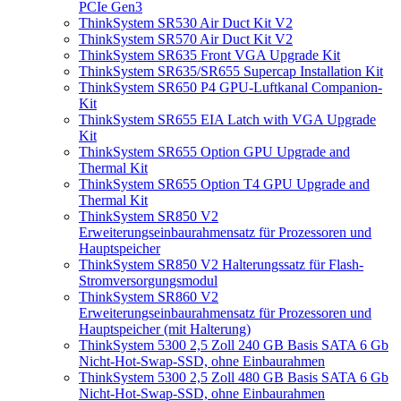
PCIe Gen3
ThinkSystem SR530 Air Duct Kit V2
ThinkSystem SR570 Air Duct Kit V2
ThinkSystem SR635 Front VGA Upgrade Kit
ThinkSystem SR635/SR655 Supercap Installation Kit
ThinkSystem SR650 P4 GPU-Luftkanal Companion-
Kit
ThinkSystem SR655 EIA Latch with VGA Upgrade
Kit
ThinkSystem SR655 Option GPU Upgrade and
Thermal Kit
ThinkSystem SR655 Option T4 GPU Upgrade and
Thermal Kit
ThinkSystem SR850 V2
Erweiterungseinbaurahmensatz für Prozessoren und
Hauptspeicher
ThinkSystem SR850 V2 Halterungssatz für Flash-
Stromversorgungsmodul
ThinkSystem SR860 V2
Erweiterungseinbaurahmensatz für Prozessoren und
Hauptspeicher (mit Halterung)
ThinkSystem 5300 2,5 Zoll 240 GB Basis SATA 6 Gb
Nicht-Hot-Swap-SSD, ohne Einbaurahmen
ThinkSystem 5300 2,5 Zoll 480 GB Basis SATA 6 Gb
Nicht-Hot-Swap-SSD, ohne Einbaurahmen