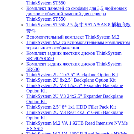
ThinkSystem ST550
Комплект панелей со скобами для 3,5-дюймовых
дисков с обычной заменой для сервера
ThinkSystem ST550
ThinkSystem ST558 2.5 英寸 SATA/SAS 8 插槽底板
套件
Вспомогательный комплект ThinkSystem M.2
ThinkSystem M.2 со вспомогательным комплектом
зеркального отображения
Комплект задних жестких дисков ThinkSystem
SR590/SR650
Комплект задних жестких дисков ThinkSystem
SR630
ThinkSystem 2U 12x3.5" Backplane Option Kit
ThinkSystem 2U 8x2.5" Backplane Option Kit
ThinkSystem 2U V3 12x3.5" Expander Backplane
Option Kit
ThinkSystem 2U V3 24x2.5" Expander Backplane
Option Kit
ThinkSystem 2.5" 8* 1x1 HDD Filler Pack Kit
ThinkSystem 2U V3 Rear 4x2.5" Gen5 Backplane
Option Kit
ThinkSystem M.2 VA 1.92TB Read Intensive NVMe
HS SSD
ThinkSystem M.2 VA 480GB Read Intensive NVMe