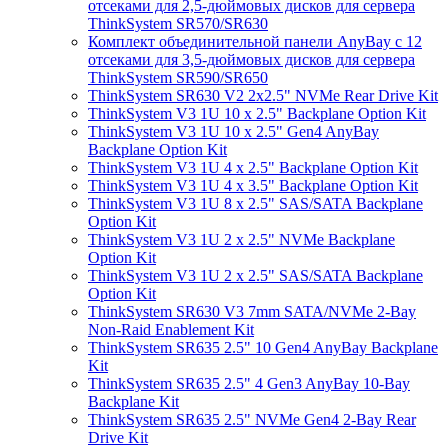
отсеками для 2,5-дюймовых дисков для сервера
ThinkSystem SR570/SR630
Комплект объединительной панели AnyBay с 12
отсеками для 3,5-дюймовых дисков для сервера
ThinkSystem SR590/SR650
ThinkSystem SR630 V2 2x2.5" NVMe Rear Drive Kit
ThinkSystem V3 1U 10 x 2.5" Backplane Option Kit
ThinkSystem V3 1U 10 x 2.5" Gen4 AnyBay
Backplane Option Kit
ThinkSystem V3 1U 4 x 2.5" Backplane Option Kit
ThinkSystem V3 1U 4 x 3.5" Backplane Option Kit
ThinkSystem V3 1U 8 x 2.5" SAS/SATA Backplane
Option Kit
ThinkSystem V3 1U 2 x 2.5" NVMe Backplane
Option Kit
ThinkSystem V3 1U 2 x 2.5" SAS/SATA Backplane
Option Kit
ThinkSystem SR630 V3 7mm SATA/NVMe 2-Bay
Non-Raid Enablement Kit
ThinkSystem SR635 2.5" 10 Gen4 AnyBay Backplane
Kit
ThinkSystem SR635 2.5" 4 Gen3 AnyBay 10-Bay
Backplane Kit
ThinkSystem SR635 2.5" NVMe Gen4 2-Bay Rear
Drive Kit