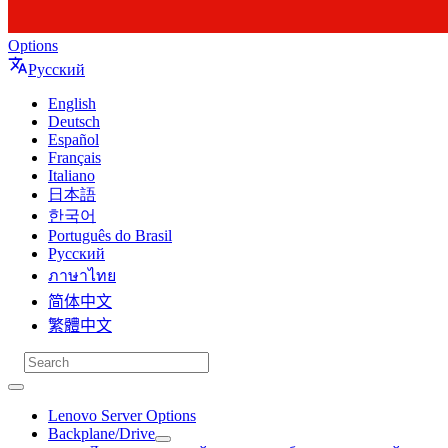
Options
Русский
English
Deutsch
Español
Français
Italiano
日本語
한국어
Português do Brasil
Русский
ภาษาไทย
简体中文
繁體中文
Lenovo Server Options
Backplane/Drive